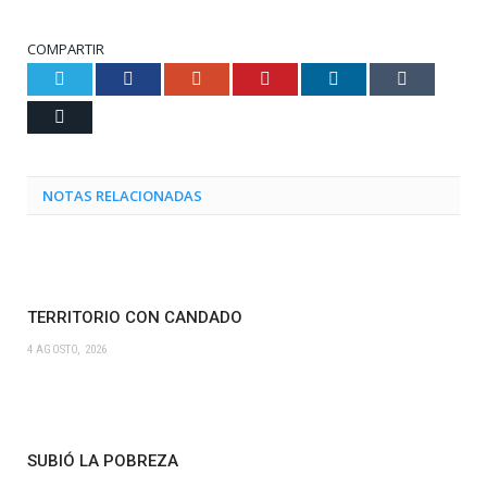
COMPARTIR
Twitter
Facebook
Google+
Pinterest
LinkedIn
Tumblr
Email
NOTAS RELACIONADAS
TERRITORIO CON CANDADO
4 AGOSTO, 2026
SUBIÓ LA POBREZA