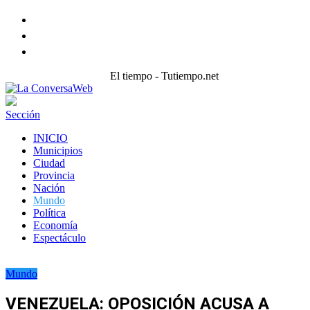
Facebook
Twitter
instagram
El tiempo - Tutiempo.net
Sección
INICIO
Municipios
Ciudad
Provincia
Nación
Mundo
Política
Economía
Espectáculo
Mundo
VENEZUELA: OPOSICIÓN ACUSA A