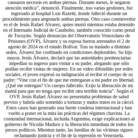
causaron necrosis en ambas piernas. Durante meses, le negaron
atención médica”, denunció. Finalmente, tras varias gestiones, fue
ingresado al hospital Luis Razetti, donde falleció durante un
procedimiento para amputarle ambas piernas. Otro caso conmovedor
es el de Jesús Rafael Álvarez, quien murió mientras estaba detenido
en el Internado Judicial de Carabobo, también conocido como penal
de Tocuyito. Según denuncias del Observatorio Venezolano de
Prisiones (OVP), Álvarez y su esposa fueron arrestados el 2 de
agosto de 2024 en el estado Bolívar. Tras su traslado a distintas
sedes, Álvarez fue confinado en condiciones deplorables. Su hijo
mayor, Jesús Álvarez, declaró que las autoridades penitenciarias
impedían su ingreso para visitar a su padre, alegando que sólo
podían recibir visitas de mujeres. En un video difundido por redes
sociales, el joven expresó su indignación al recibir el cuerpo de su
padre: “Vine con el fin de que me entregaran a mi padre en libertad.
¿Qué me entregan? Un cuerpo fallecido. Exijo la liberación de mi
mamá para que no tenga que recibir otra terrible noticia”. Según el
OVP, Jesús Rafael Álvarez no presentaba problemas de salud
previos y habría sido sometido a torturas y malos tratos en la cárcel.
Estos casos han generado una fuerte condena internacional y han
vuelto a poner en la mira las prácticas del régimen chavista. La
comunidad internacional, incluida Argentina, exige explicaciones al
gobierno de Nicolás Maduro y la liberación inmediata de todos los
presos políticos. Mientras tanto, las familias de las víctimas siguen
reclamando justicia y el fin de la represión en Venezuela.