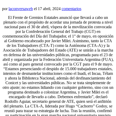
por
laconversaweb
el
17 abril, 2024
comentarios
El Frente de Gremios Estatales anunció que llevará a cabo un
plenario con el propósito de acordar una jornada de protesta a nivel
nacional para el 30 de abril, víspera de la movilización convocada
por la Confederación General del Trabajo (CGT) en
conmemoración del Día del Trabajador, el 1° de mayo, en oposición
al Gobierno encabezado por Javier Milei. Asimismo, tanto la CTA
de los Trabajadores (CTA-T) como la Autónoma (CTA-A) y la
Asociación de Trabajadores del Estado (ATE) se unirán a la marcha
en defensa de las universidades públicas, programada para el 23 de
abril y organizada por la Federación Universitaria Argentina (FUA),
así como al paro general convocado por la CGT para el 9 de mayo.
“Estamos presenciando el despido de 15.000 trabajadores estatales,
intentos de desmantelar instituciones como el Inadi, el Incaa, Télam
y ahora la Biblioteca Nacional, además del desfinanciamiento del
Conicet y las universidades públicas. No se trata simplemente de
otro ajuste; no estamos lidiando con cualquier gobierno, sino con un
programa destinado a colonizar Argentina, y Javier Milei es el
encargado de llevarlo a cabo. Debemos enfrentarlo”, declaró
Rodolfo Aguiar, secretario general de ATE, quien será el anfitrión
del plenario. La CTA-A, liderada por Hugo “Cachorro” Godoy, se
reunió para trazar su estrategia de lucha. Tras la reunión, confirmó
su participación en la gran marcha nacional universitaria prevista