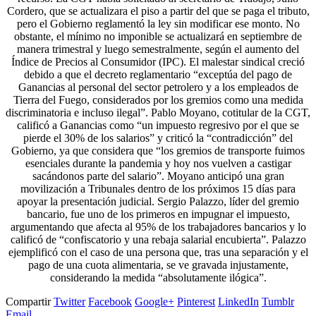
Cordero, que se actualizara el piso a partir del que se paga el tributo,
pero el Gobierno reglamentó la ley sin modificar ese monto. No
obstante, el mínimo no imponible se actualizará en septiembre de
manera trimestral y luego semestralmente, según el aumento del
Índice de Precios al Consumidor (IPC). El malestar sindical creció
debido a que el decreto reglamentario “exceptúa del pago de
Ganancias al personal del sector petrolero y a los empleados de
Tierra del Fuego, considerados por los gremios como una medida
discriminatoria e incluso ilegal”. Pablo Moyano, cotitular de la CGT,
calificó a Ganancias como “un impuesto regresivo por el que se
pierde el 30% de los salarios” y criticó la “contradicción” del
Gobierno, ya que considera que “los gremios de transporte fuimos
esenciales durante la pandemia y hoy nos vuelven a castigar
sacándonos parte del salario”. Moyano anticipó una gran
movilización a Tribunales dentro de los próximos 15 días para
apoyar la presentación judicial. Sergio Palazzo, líder del gremio
bancario, fue uno de los primeros en impugnar el impuesto,
argumentando que afecta al 95% de los trabajadores bancarios y lo
calificó de “confiscatorio y una rebaja salarial encubierta”. Palazzo
ejemplificó con el caso de una persona que, tras una separación y el
pago de una cuota alimentaria, se ve gravada injustamente,
considerando la medida “absolutamente ilógica”.
Compartir
Twitter
Facebook
Google+
Pinterest
LinkedIn
Tumblr
Email