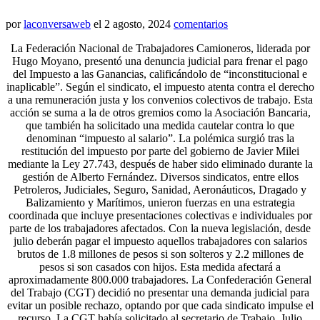
por
laconversaweb
el
2 agosto, 2024
comentarios
La Federación Nacional de Trabajadores Camioneros, liderada por
Hugo Moyano, presentó una denuncia judicial para frenar el pago
del Impuesto a las Ganancias, calificándolo de “inconstitucional e
inaplicable”. Según el sindicato, el impuesto atenta contra el derecho
a una remuneración justa y los convenios colectivos de trabajo. Esta
acción se suma a la de otros gremios como la Asociación Bancaria,
que también ha solicitado una medida cautelar contra lo que
denominan “impuesto al salario”. La polémica surgió tras la
restitución del impuesto por parte del gobierno de Javier Milei
mediante la Ley 27.743, después de haber sido eliminado durante la
gestión de Alberto Fernández. Diversos sindicatos, entre ellos
Petroleros, Judiciales, Seguro, Sanidad, Aeronáuticos, Dragado y
Balizamiento y Marítimos, unieron fuerzas en una estrategia
coordinada que incluye presentaciones colectivas e individuales por
parte de los trabajadores afectados. Con la nueva legislación, desde
julio deberán pagar el impuesto aquellos trabajadores con salarios
brutos de 1.8 millones de pesos si son solteros y 2.2 millones de
pesos si son casados con hijos. Esta medida afectará a
aproximadamente 800.000 trabajadores. La Confederación General
del Trabajo (CGT) decidió no presentar una demanda judicial para
evitar un posible rechazo, optando por que cada sindicato impulse el
recurso. La CGT había solicitado al secretario de Trabajo, Julio