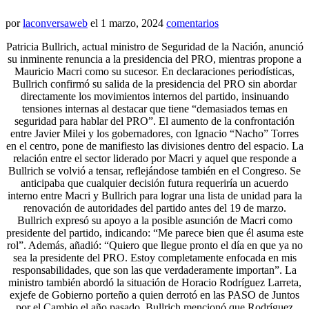
por
laconversaweb
el
1 marzo, 2024
comentarios
Patricia Bullrich, actual ministro de Seguridad de la Nación, anunció
su inminente renuncia a la presidencia del PRO, mientras propone a
Mauricio Macri como su sucesor. En declaraciones periodísticas,
Bullrich confirmó su salida de la presidencia del PRO sin abordar
directamente los movimientos internos del partido, insinuando
tensiones internas al destacar que tiene “demasiados temas en
seguridad para hablar del PRO”. El aumento de la confrontación
entre Javier Milei y los gobernadores, con Ignacio “Nacho” Torres
en el centro, pone de manifiesto las divisiones dentro del espacio. La
relación entre el sector liderado por Macri y aquel que responde a
Bullrich se volvió a tensar, reflejándose también en el Congreso. Se
anticipaba que cualquier decisión futura requeriría un acuerdo
interno entre Macri y Bullrich para lograr una lista de unidad para la
renovación de autoridades del partido antes del 19 de marzo.
Bullrich expresó su apoyo a la posible asunción de Macri como
presidente del partido, indicando: “Me parece bien que él asuma este
rol”. Además, añadió: “Quiero que llegue pronto el día en que ya no
sea la presidente del PRO. Estoy completamente enfocada en mis
responsabilidades, que son las que verdaderamente importan”. La
ministro también abordó la situación de Horacio Rodríguez Larreta,
exjefe de Gobierno porteño a quien derrotó en las PASO de Juntos
por el Cambio el año pasado. Bullrich mencionó que Rodríguez