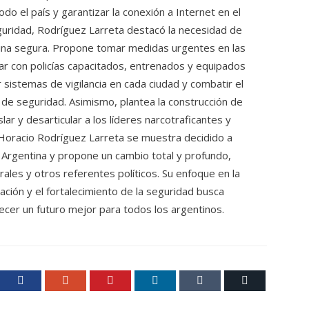
do el país y garantizar la conexión a Internet en el
guridad, Rodríguez Larreta destacó la necesidad de
ina segura. Propone tomar medidas urgentes en las
tar con policías capacitados, entrenados y equipados
 sistemas de vigilancia en cada ciudad y combatir el
 de seguridad. Asimismo, plantea la construcción de
ar y desarticular a los líderes narcotraficantes y
s. Horacio Rodríguez Larreta se muestra decidido a
a Argentina y propone un cambio total y profundo,
les y otros referentes políticos. Su enfoque en la
ación y el fortalecimiento de la seguridad busca
recer un futuro mejor para todos los argentinos.
ter
Facebook
Google+
Pinterest
LinkedIn
Tumblr
Email