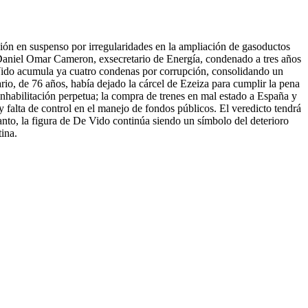
sión en suspenso por irregularidades en la ampliación de gasoductos
 Daniel Omar Cameron, exsecretario de Energía, condenado a tres años
e Vido acumula ya cuatro condenas por corrupción, consolidando un
rio, de 76 años, había dejado la cárcel de Ezeiza para cumplir la pena
 inhabilitación perpetua; la compra de trenes en mal estado a España y
y falta de control en el manejo de fondos públicos. El veredicto tendrá
nto, la figura de De Vido continúa siendo un símbolo del deterioro
tina.