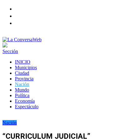
Facebook
Twitter
instagram
Sección
INICIO
Municipios
Ciudad
Provincia
Nación
Mundo
Política
Economía
Espectáculo
Nación
“CURRICULUM JUDICIAL”