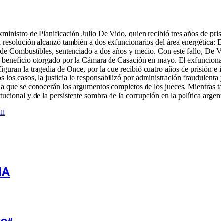
xministro de Planificación Julio De Vido, quien recibió tres años de pri
a resolución alcanzó también a dos exfuncionarios del área energética:
io de Combustibles, sentenciado a dos años y medio. Con este fallo, D
el beneficio otorgado por la Cámara de Casación en mayo. El exfunciona
figuran la tragedia de Once, por la que recibió cuatro años de prisión e
los casos, la justicia lo responsabilizó por administración fraudulenta 
a que se conocerán los argumentos completos de los jueces. Mientras ta
itucional y de la persistente sombra de la corrupción en la política argen
il
NA