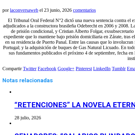
por
laconversaweb
el
23 junio, 2026
comentarios
El Tribunal Oral Federal N°2 dictó una nueva sentencia contra el e
adjudicados a la constructora brasileña Odebrecht en 2006 y 2008. L
de prisión condicional, y Cristian Alberto Folgar, exsubsecretar
expediente que lo mantiene bajo prisión domiciliaria en Zárate, tras 
en su residencia de Puerto Panal. Entre las causas que lo involucran 
Portugal; y la adquisición de buques de Gas Natural Licuado. En todos 
sus fundamentos publicados el próximo 4 de septiembre, fecha en l
inst
Compartir
Twitter
Facebook
Google+
Pinterest
LinkedIn
Tumblr
Ema
Notas relacionadas
“RETENCIONES” LA NOVELA ETER
28 julio, 2026