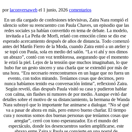
por
laconversaweb
el
1 junio, 2026
comentarios
En un día cargado de confesiones televisivas, Zaira Nara rompió el
silencio sobre su reencuentro con Paula Chaves, un episodio que las
redes sociales ya habían convertido en tema de debate. La modelo,
invitada a La Peña de Morfi, relató con emoción cómo se dio ese
esperado acercamiento después de años de distancia. Todo comenzó
antes del Martín Fierro de la Moda, cuando Zaira entró a un atelier y
se topó con Paula, sola en medio del salón. “La vi ahí y nos dimos
un abrazo”, contó con voz temblorosa, asegurando que el momento
le erizó la piel. Lejos de la tensión que muchos imaginaban, lo que
hubo fue un gesto sincero y una charla que se extendió por más de
una hora. “Era necesario reencontrarnos en un lugar que no fuera un
evento, con todos mirando. Teníamos cosas que decirnos, pero
nunca habíamos tenido esa conversación íntima”, reflexionó Zaira.
Según reveló, días después Paula visitó su casa y pudieron hablar
con calma, sin flashes ni rumores de por medio. Aunque evitó dar
detalles sobre el motivo de su distanciamiento, la hermana de Wanda
Nara subrayó que lo importante fue animarse a dialogar. “No sé qué
va a pasar de ahora en más, pero estuvo bueno charlar. El tiempo
cura y nosotras somos dos buenas personas que teníamos cosas que
arreglar”, cerró con tono esperanzador. En el mundo del
espectáculo, donde los desencuentros suelen amplificarse, este
abrazo entre Zaira y Paula se convierte en una postal de