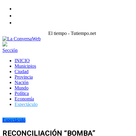
Facebook
Twitter
instagram
El tiempo - Tutiempo.net
Sección
INICIO
Municipios
Ciudad
Provincia
Nación
Mundo
Política
Economía
Espectáculo
Espectáculo
RECONCILIACIÓN “BOMBA”