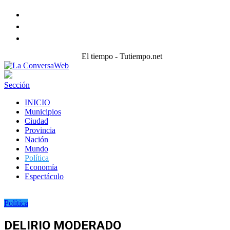
Facebook
Twitter
instagram
El tiempo - Tutiempo.net
Sección
INICIO
Municipios
Ciudad
Provincia
Nación
Mundo
Política
Economía
Espectáculo
Política
DELIRIO MODERADO