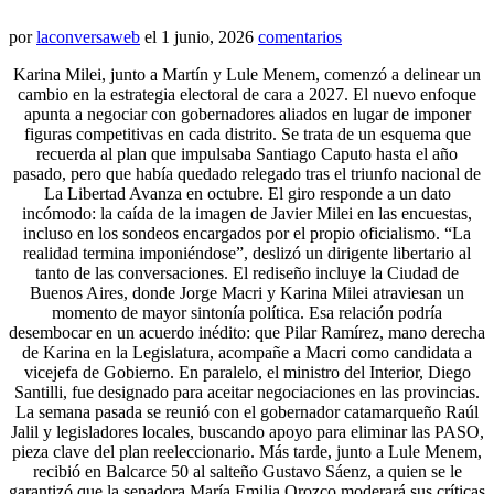
por
laconversaweb
el
1 junio, 2026
comentarios
Karina Milei, junto a Martín y Lule Menem, comenzó a delinear un
cambio en la estrategia electoral de cara a 2027. El nuevo enfoque
apunta a negociar con gobernadores aliados en lugar de imponer
figuras competitivas en cada distrito. Se trata de un esquema que
recuerda al plan que impulsaba Santiago Caputo hasta el año
pasado, pero que había quedado relegado tras el triunfo nacional de
La Libertad Avanza en octubre. El giro responde a un dato
incómodo: la caída de la imagen de Javier Milei en las encuestas,
incluso en los sondeos encargados por el propio oficialismo. “La
realidad termina imponiéndose”, deslizó un dirigente libertario al
tanto de las conversaciones. El rediseño incluye la Ciudad de
Buenos Aires, donde Jorge Macri y Karina Milei atraviesan un
momento de mayor sintonía política. Esa relación podría
desembocar en un acuerdo inédito: que Pilar Ramírez, mano derecha
de Karina en la Legislatura, acompañe a Macri como candidata a
vicejefa de Gobierno. En paralelo, el ministro del Interior, Diego
Santilli, fue designado para aceitar negociaciones en las provincias.
La semana pasada se reunió con el gobernador catamarqueño Raúl
Jalil y legisladores locales, buscando apoyo para eliminar las PASO,
pieza clave del plan reeleccionario. Más tarde, junto a Lule Menem,
recibió en Balcarce 50 al salteño Gustavo Sáenz, a quien se le
garantizó que la senadora María Emilia Orozco moderará sus críticas