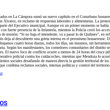
enciados en La Cámpora sumó un nuevo capítulo en el Conurbano bonaere
n Álvarez, en reclamo de respuestas laborales y alimentarias. La protes
 parte del Ejecutivo municipal. Aunque en un primer momento se había i
con fuerte presencia de la Infantería, mientras la Policía cerró los acce
de tensión: “Si no baja el intendente, va a pasar lo de Quilmes”, en ref
 Lanús deja al descubierto una grieta interna en el peronismo bonaerens
bajamos cuatro horas diarias, todos los días, sin insumos, sin herramie
aria. Según los manifestantes, los comedores comunitarios del distrito 
les. El nuevo foco de conflicto ocurre a menos de 24 horas del cruce 
 operativo policial contra los cuidacoches, mientras que Mendoza lo acusó
entos sociales desafiando de manera directa la gestión territorial de l
que combina reclamos sociales, internas políticas y control del territorio
il
VOS