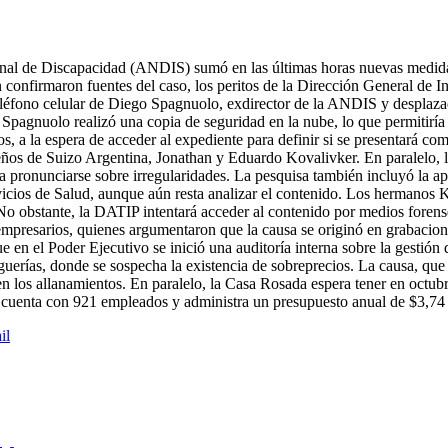
onal de Discapacidad (ANDIS) sumó en las últimas horas nuevas medida
n confirmaron fuentes del caso, los peritos de la Dirección General de
eléfono celular de Diego Spagnuolo, exdirector de la ANDIS y desplaza
Spagnuolo realizó una copia de seguridad en la nube, lo que permitirí
 a la espera de acceder al expediente para definir si se presentará com
eños de Suizo Argentina, Jonathan y Eduardo Kovalivker. En paralelo, 
a pronunciarse sobre irregularidades. La pesquisa también incluyó la ape
rvicios de Salud, aunque aún resta analizar el contenido. Los hermanos K
 No obstante, la DATIP intentará acceder al contenido por medios foren
empresarios, quienes argumentaron que la causa se originó en grabacione
e en el Poder Ejecutivo se inició una auditoría interna sobre la gestió
guerías, donde se sospecha la existencia de sobreprecios. La causa, qu
n los allanamientos. En paralelo, la Casa Rosada espera tener en octubre
enta con 921 empleados y administra un presupuesto anual de $3,74 
il