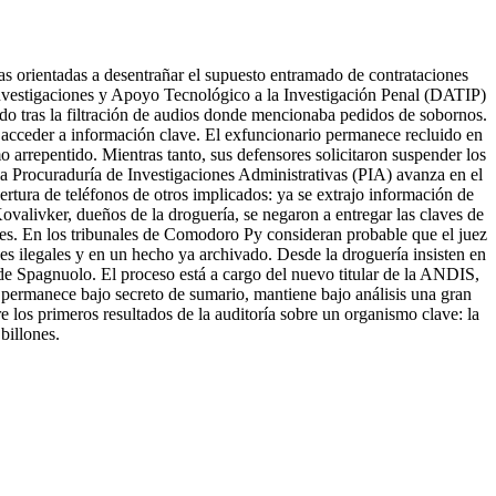
s orientadas a desentrañar el supuesto entramado de contrataciones
 Investigaciones y Apoyo Tecnológico a la Investigación Penal (DATIP)
do tras la filtración de audios donde mencionaba pedidos de sobornos.
a acceder a información clave. El exfuncionario permanece recluido en
o arrepentido. Mientras tanto, sus defensores solicitaron suspender los
la Procuraduría de Investigaciones Administrativas (PIA) avanza en el
rtura de teléfonos de otros implicados: ya se extrajo información de
ovalivker, dueños de la droguería, se negaron a entregar las claves de
ses. En los tribunales de Comodoro Py consideran probable que el juez
s ilegales y en un hecho ya archivado. Desde la droguería insisten en
n de Spagnuolo. El proceso está a cargo del nuevo titular de la ANDIS,
e permanece bajo secreto de sumario, mantiene bajo análisis una gran
 los primeros resultados de la auditoría sobre un organismo clave: la
billones.