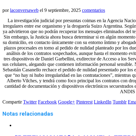
por
laconversaweb
el
9 septiembre, 2025
comentarios
La investigación judicial por presuntas coimas en la Agencia Naci
irregulares entre ese organismo y la droguería Suizo Argentina. Segú
ya advirtieron que no podrán recuperar los mensajes eliminados del t
Sin embargo, la Justicia ahora busca determinar si en algún momento 
su domicilio, en contacto únicamente con su entorno íntimo y abogados,
plazos procesales en torno al pedido de nulidad planteado por los du
análisis de los contratos sospechados, aunque hasta el momento evit
tres dispositivos de Daniel Garbellini, exdirector de Acceso a los Se
sus celulares, alegando que contienen información personal sensible.
Sebastián Casanello rechace el pedido de nulidad presentado por los 
que “no hay ni hubo irregularidad en las contrataciones”, mientras qu
Alberto Vilches, y tendrá como foco principal los contratos con dro
cantidad de documentación y dispositivos electrónicos secuestrados e
ANDIS cu
Compartir
Twitter
Facebook
Google+
Pinterest
LinkedIn
Tumblr
Ema
Notas relacionadas