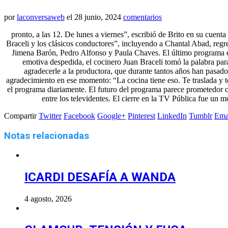
por
laconversaweb
el
28 junio, 2024
comentarios
pronto, a las 12. De lunes a viernes”, escribió de Brito en su cuen
Braceli y los clásicos conductores”, incluyendo a Chantal Abad, regr
Jimena Barón, Pedro Alfonso y Paula Chaves. El último programa en
emotiva despedida, el cocinero Juan Braceli tomó la palabra pa
agradecerle a la productora, que durante tantos años han pasa
agradecimiento en ese momento: “La cocina tiene eso. Te traslada y 
el programa diariamente. El futuro del programa parece prometedor c
entre los televidentes. El cierre en la TV Pública fue un 
Compartir
Twitter
Facebook
Google+
Pinterest
LinkedIn
Tumblr
Ema
Notas relacionadas
ICARDI DESAFÍA A WANDA
4 agosto, 2026