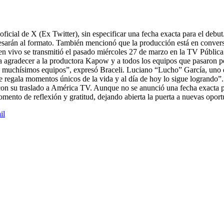
ta oficial de X (Ex Twitter), sin especificar una fecha exacta para el 
esarán al formato. También mencionó que la producción está en convers
 vivo se transmitió el pasado miércoles 27 de marzo en la TV Pública.
ra agradecer a la productora Kapow y a todos los equipos que pasaron p
do muchísimos equipos”, expresó Braceli. Luciano “Lucho” García, uno 
te regala momentos únicos de la vida y al día de hoy lo sigue logrando
on su traslado a América TV. Aunque no se anunció una fecha exacta para
momento de reflexión y gratitud, dejando abierta la puerta a nuevas op
il