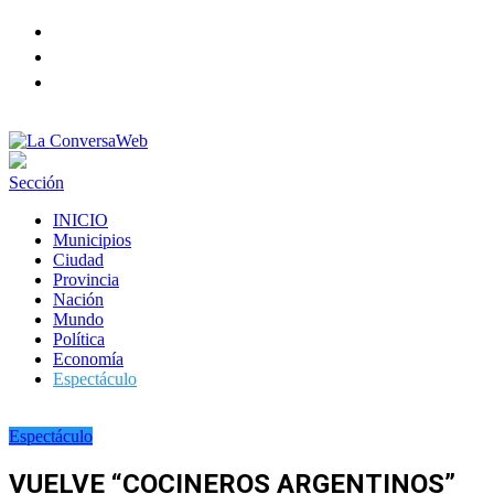
Facebook
Twitter
instagram
Sección
INICIO
Municipios
Ciudad
Provincia
Nación
Mundo
Política
Economía
Espectáculo
Espectáculo
VUELVE “COCINEROS ARGENTINOS”