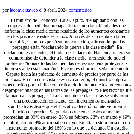
por
laconversaweb
el
8 abril, 2024
comentarios
El ministro de Economía, Luis Caputo, fue lapidario con las
empresas de medicina prepaga, destacando las dificultades que
enfrenta la clase media como resultado de los aumentos constantes
en los precios de estos servicios. A través de su cuenta en la red
social X, Caputo expresó su preocupación, afirmando que las
prepagas están “declarando la guerra a la clase media”. En
declaraciones recientes, el titular del Palacio de Hacienda reiteró su
compromiso de defender a la clase media, prometiendo que el
gobierno “tomará todas las medidas necesarias para proteger sus
intereses ante esta situación”. Este no es el primer señalamiento de
Caputo hacia las prácticas de aumento de precios por parte de las
prepagas. En una entrevista televisiva anterior, el ministro culpó a la
especulación por la inflación, criticando fuertemente los incrementos
desproporcionados en las tarifas de las prepagas: “Se les recontra fue
la mano a las prepagas”. Los aumentos en las tarifas se volvieron
una preocupación constante, con incrementos mensuales
significativos desde que el Ejecutivo decidió no intervenir en la
fijación de precios. Según datos recientes, estos aumentos
promedian un 30% en enero, 26% en febrero, 23% en marzo y 19%
en abril, con un 9% adicional en mayo. En total, esto representa un
incremento promedio del 160% en lo que va del año. Un estudio
privado reveló que el 86% de los trabajadores no pueden cubrir el