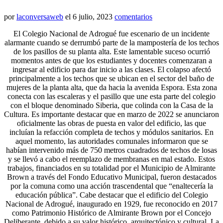
por
laconversaweb
el
6 julio, 2023
comentarios
El Colegio Nacional de Adrogué fue escenario de un incidente
alarmante cuando se derrumbó parte de la mampostería de los techos
de los pasillos de su planta alta. Este lamentable suceso ocurrió
momentos antes de que los estudiantes y docentes comenzaran a
ingresar al edificio para dar inicio a las clases. El colapso afectó
principalmente a los techos que se ubican en el sector del baño de
mujeres de la planta alta, que da hacia la avenida Espora. Esta zona
conecta con las escaleras y el pasillo que une esta parte del colegio
con el bloque denominado Siberia, que colinda con la Casa de la
Cultura. Es importante destacar que en marzo de 2022 se anunciaron
oficialmente las obras de puesta en valor del edificio, las que
incluían la refacción completa de techos y módulos sanitarios. En
aquel momento, las autoridades comunales informaron que se
habían intervenido más de 750 metros cuadrados de techos de losas
y se llevó a cabo el reemplazo de membranas en mal estado. Estos
trabajos, financiados en su totalidad por el Municipio de Almirante
Brown a través del Fondo Educativo Municipal, fueron destacados
por la comuna como una acción trascendental que “enaltecería la
educación pública”. Cabe destacar que el edificio del Colegio
Nacional de Adrogué, inaugurado en 1929, fue reconocido en 2017
como Patrimonio Histórico de Almirante Brown por el Concejo
Deliberante, debido a su valor histórico, arquitectónico y cultural. La