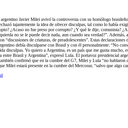
argentino Javier Milei avivó la controversia con su homólogo brasileño,
hazó tajantemente la idea de ofrecer disculpas, tal como lo había exig
orrupto? ¿Acaso no fue preso por corrupto? ¿Y qué le dije, comunista? 
zquierda no se le puede decir nada, aun cuando sea verdad?”. Además, ag
n “discusiones de criaturas, de preadolescentes”. Estas declaraciones 
 argentino debía disculparse con Brasil y con él personalmente: “No con
 pida disculpas. Yo quiero a Argentina, es un país que me gusta mucho, e
a entre Brasil y Argentina”, expresó Lula. El portavoz presidencial ar
ni también confirmó que en la cumbre del G7, Milei y Lula “no hablaron 
que Milei estará presente en la cumbre del Mercosur, “salvo que algo ca
il