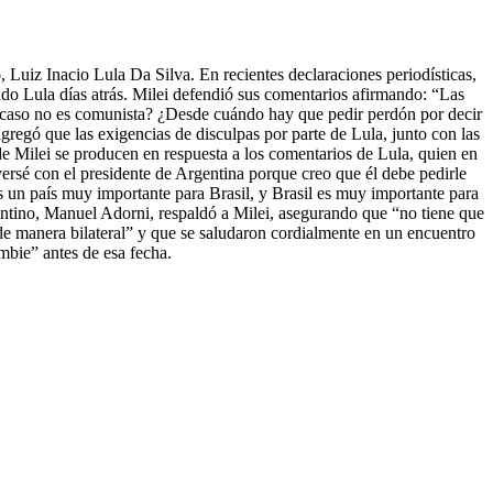
 Luiz Inacio Lula Da Silva. En recientes declaraciones periodísticas,
ido Lula días atrás. Milei defendió sus comentarios afirmando: “Las
¿Acaso no es comunista? ¿Desde cuándo hay que pedir perdón por decir
regó que las exigencias de disculpas por parte de Lula, junto con las
de Milei se producen en respuesta a los comentarios de Lula, quien en
versé con el presidente de Argentina porque creo que él debe pedirle
s un país muy importante para Brasil, y Brasil es muy importante para
gentino, Manuel Adorni, respaldó a Milei, asegurando que “no tiene que
de manera bilateral” y que se saludaron cordialmente en un encuentro
mbie” antes de esa fecha.