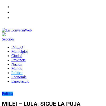
Facebook
Twitter
instagram
Sección
INICIO
Municipios
Ciudad
Provincia
Nación
Mundo
Política
Economía
Espectáculo
Política
MILEI – LULA: SIGUE LA PUJA