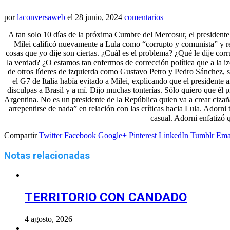
por
laconversaweb
el
28 junio, 2024
comentarios
A tan solo 10 días de la próxima Cumbre del Mercosur, el presidente 
Milei calificó nuevamente a Lula como “corrupto y comunista” y rec
cosas que yo dije son ciertas. ¿Cuál es el problema? ¿Qué le dije c
la verdad? ¿O estamos tan enfermos de corrección política que a la i
de otros líderes de izquierda como Gustavo Petro y Pedro Sánchez, so
el G7 de Italia había evitado a Milei, explicando que el presidente
disculpas a Brasil y a mí. Dijo muchas tonterías. Sólo quiero que él
Argentina. No es un presidente de la República quien va a crear cizañ
arrepentirse de nada” en relación con las críticas hacia Lula. Ador
casual. Adorni enfatizó 
Compartir
Twitter
Facebook
Google+
Pinterest
LinkedIn
Tumblr
Ema
Notas relacionadas
TERRITORIO CON CANDADO
4 agosto, 2026